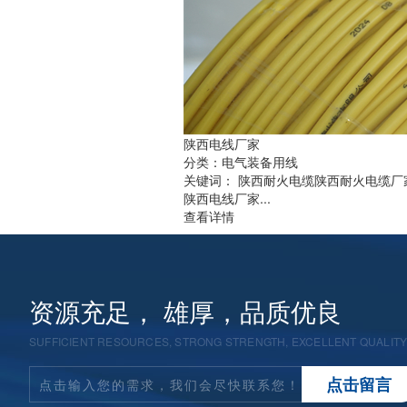
陕西电线厂家
分类：
电气装备用线
关键词：
陕西耐火电缆
陕西耐火电缆厂
陕西电线厂家...
查看详情
资源充足， 雄厚，品质优良
SUFFICIENT RESOURCES, STRONG STRENGTH, EXCELLENT QUALIT
点
击
留
言
点击输入您的需求，我们会尽快联系您！